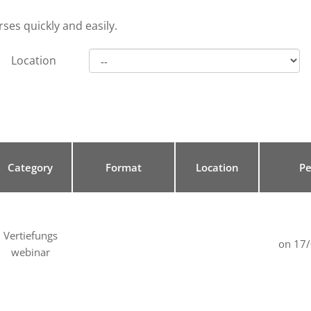
ses quickly and easily.
Location
Category
Format
Location
Pe
Vertiefungs
on 17
webinar